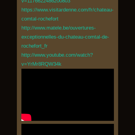
v=1176622486200803
https://www.visitardenne.com/fr/chateau-
comtal-rochefort
http://www.matele.be/ouvertures-
exceptionnelles-du-chateau-comtal-de-
rochefort_fr
http://www.youtube.com/watch?
v=YrMr8RQW34k