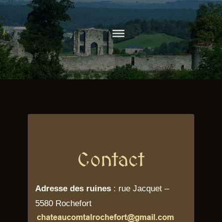
Skip
to
CHATEAU
content
COMTAL DE
ROCHEFORT
Contact
Adresse des ruines
: rue Jacquet –
5580 Rochefort