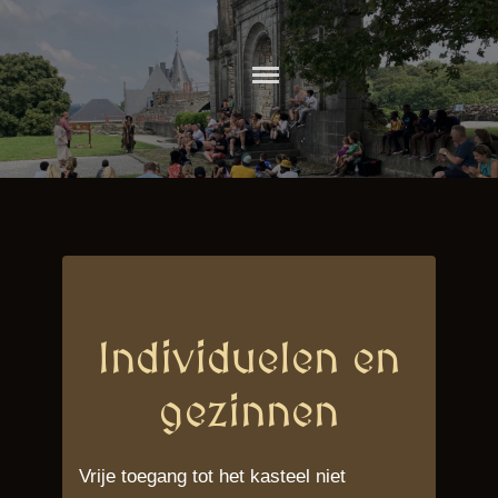
Skip
to
CHATEAU
content
COMTAL DE
ROCHEFORT
Individuelen en
gezinnen
Vrije toegang tot het kasteel niet