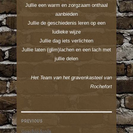
Jullie een warm en zorgzaam onthaal
aanbieden
Jullie de geschiedenis leren op een
ludieke wijze
Jullie dag iets verlichten
Jullie laten (glim)lachen en een lach met
jullie delen
Het Team van het gravenkasteel van
Rochefort
PREVIOUS
P
P
Geschiedenis