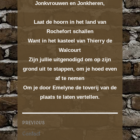
Jonkvrouwen en Jonkheren,
Laat de hoorn in het land van
Rochefort schallen
Want in het kasteel van Thierry de
Walcourt
Zijn jullie uitgenodigd o
m op zijn
grond uit te stappen, o
m je hoed even
af te nemen
Om je door Emelyne d
e toverij van de
plaats te laten vertellen.
PREVIOUS
P
P
Contact