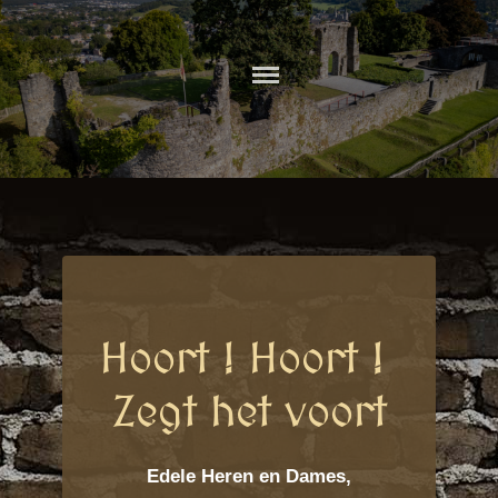
Skip
to
CHATEAU
content
COMTAL DE
ROCHEFORT
Hoort ! Hoort !
Zegt het voort
Edele Heren en Dames,