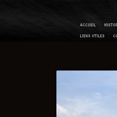
Skip
to
content
ACCUEIL
HISTO
CHATEAU
LIENS UTILES
C